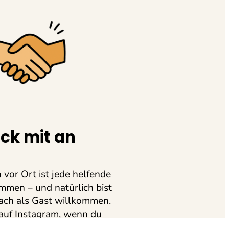
ck mit an
 vor Ort ist jede helfende
mmen – und natürlich bist
fach als Gast willkommen.
 auf Instagram, wenn du
lst, was bei mir ansteht.