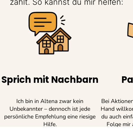
zählt. So kannst du mir helfen:
Sprich mit Nachbarn
Pa
Ich bin in Altena zwar kein
Bei Aktionen
Unbekannter – dennoch ist jede
Hand willko
persönliche Empfehlung eine riesige
du auch ein
Hilfe.
Folge mir
wissen wil