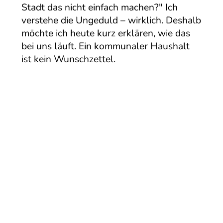
Stadt das nicht einfach machen?" Ich
verstehe die Ungeduld – wirklich. Deshalb
möchte ich heute kurz erklären, wie das
bei uns läuft. Ein kommunaler Haushalt
ist kein Wunschzettel.
Weiterlesen ...
Kleingedrucktes
Kontakt
Follow
Datenschutzerklärung
me!
Guido Thal
Impressum
kontakt@guido-
Erklärung zur
thal.de
Barrierefreiheit
+49 152
098 397
Quick-
41
Links